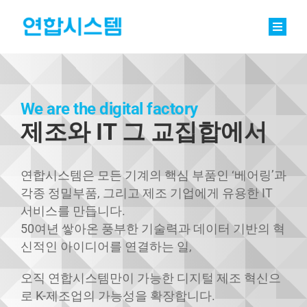
Skip
to
content
Toggle
Naviga
정밀기계부품
베어링
We are the digital factory
제
조와 IT 그 교집합에서
바로팩토리 Basic
연합소식
연합시스템은 모든 기계의 핵심 부품인 ‘베어링’과
각종 정밀부품, 그리고 제조 기업에게 유용한 IT
채용
서비스를 만듭니다.
50여년 쌓아온 풍부한 기술력과
데이터 기반의 혁
회사소개
신적인 아이디어를 연결하는 일,
오직 연합시스템만이 가능한 디지털 제조 혁신으
문의
로
K-제조업의 가능성을 확장합니다.