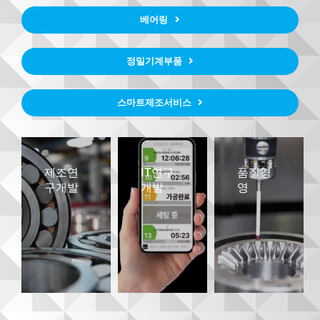
English
베어링
정밀기계부품
스마트제조서비스
제조연
IT연구
품질경
구개발
개발
영