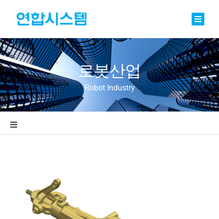
Skip
to
content
Toggle
Naviga
정밀기계부품
로봇산업
베어링
Robot Industry
바로팩토리 Basic
연합소식
Toggle
Navigation
채용
산업기계
회사소개
항공우주산업
문의
자동차산업