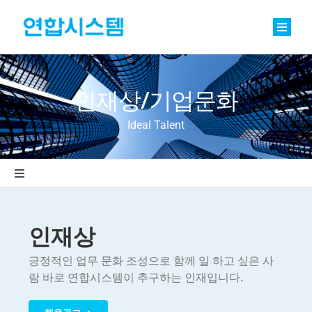
Skip
to
content
Toggle
Naviga
정밀기계부품
인재상/기업문화
베어링
Ideal Talent
바로팩토리 Basic
연합소식
Toggle
Navigation
채용공고
채용
인재상
회사소개
조직구성
긍정적인 업무 문화 조성으로 함께 일 하고 싶은 사
람 바로 연합시스템이 추구하는 인재입니다.
문의
인재상/기업문화