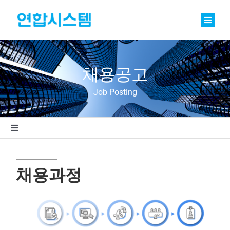
Skip
to
content
Toggle
Naviga
정밀기계부품
채용공고
베어링
Job Posting
바로팩토리 Basic
연합소식
Toggle
Navigation
채용공고
채용
채용과정
회사소개
조직구성
문의
인재상/기업문화