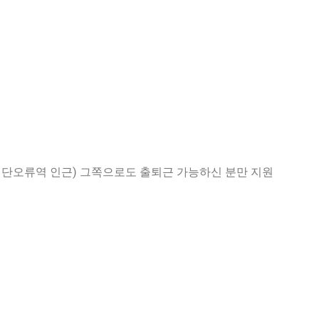
검단오류역 인근) 그쪽으로도 출퇴근 가능하신 분만 지원