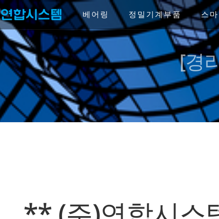
Skip
to
베어링
정밀기계부품
스마
content
[경리
** (주)연합시스