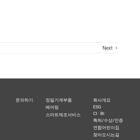
Next
문의하기
정밀기계부품
회사개요
ESG
베어링
CI · BI
스마트제조서비스
특허/수상/인증
연합어린이집
찾아오시는길