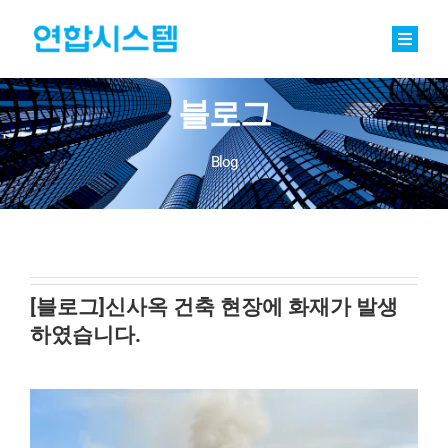
Skip
to
content
Toggle
Naviga
정밀기계부품
블로그
베어링
Blog
바로팩토리 Basic
연합소식
채용
[블로그]신사옥 건축 현장에 화재가 발생
하였습니다.
회사소개
문의