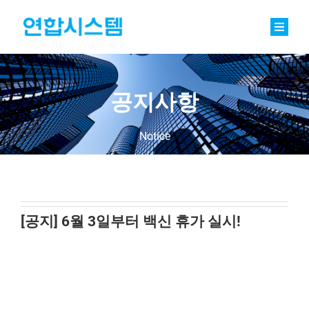
Skip
to
content
Toggle
Naviga
정밀기계부품
베어링
공지사항
바로팩토리 Basic
Notice
연합소식
채용
[공지] 6월 3일부터 백신 휴가 실시!
회사소개
문의