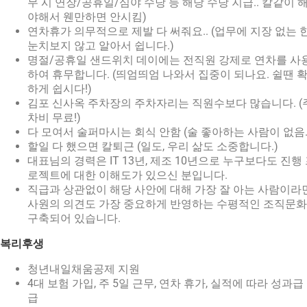
무 시 연장/공휴일/심야 수당 등 해당 수당 지급.. 칼같이 
야해서 웬만하면 안시킴)
연차휴가 의무적으로 제발 다 써줘요.. (업무에 지장 없는 
눈치보지 않고 알아서 쉽니다.)
명절/공휴일 샌드위치 데이에는 전직원 강제로 연차를 사
하여 휴무합니다. (띄엄띄엄 나와서 집중이 되나요. 쉴땐 
하게 쉽시다!)
김포 신사옥 주차장의 주차자리는 직원수보다 많습니다. (
차비 무료!)
다 모여서 술퍼마시는 회식 안함 (술 좋아하는 사람이 없음..
할일 다 했으면 칼퇴근 (일도, 우리 삶도 소중합니다.)
대표님의 경력은 IT 13년, 제조 10년으로 누구보다도 진행
로젝트에 대한 이해도가 있으신 분입니다.
직급과 상관없이 해당 사안에 대해 가장 잘 아는 사람이라
사원의 의견도 가장 중요하게 반영하는 수평적인 조직문
구축되어 있습니다.
복리후생
청년내일채움공제 지원
4대 보험 가입, 주 5일 근무, 연차 휴가, 실적에 따라 성과급
급