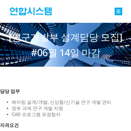
Skip
to
content
Toggle
Naviga
정밀기계부품
[연구개발부 설계담당 모집]
베어링
#06월 14일 마감
바로팩토리 Basic
연합소식
채용
담당 업무
베어링 설계/개발, 신상품/신기술 연구 개발 관리
회사소개
정부 과제 연구 개발 지원
CAD 프로그램 유경험자
문의
자격요건