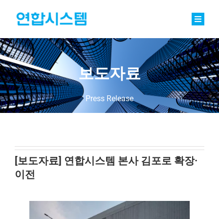
Skip
to
content
Toggle
Naviga
정밀기계부품
베어링
보도자료
바로팩토리 Basic
Press Release
연합소식
채용
[보도자료] 연합시스템 본사 김포로 확장·
이전
회사소개
문의