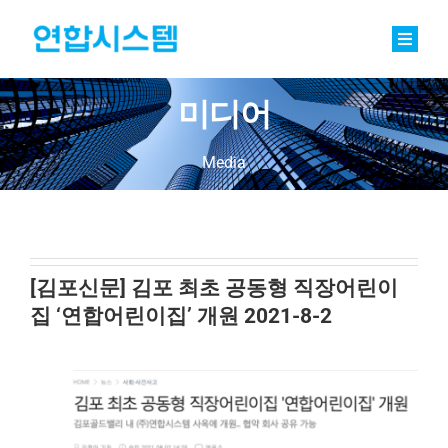
Skip
to
content
Toggle
Naviga
정밀기계부품
미디어
베어링
Media
바로팩토리 Basic
연합소식
[김포신문] 김포 최초 공동형 직장어린이
채용
집 ‘연합어린이집’ 개원 2021-8-2
회사소개
문의