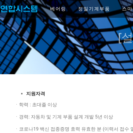
Skip
to
베어링
정밀기계부품
스마
content
[
지원자격
ㆍ학력 : 초대졸 이상
ㆍ경력: 자동차 및 기계 부품 설계 개발 5년 이상
ㆍ코로나19 백신 접종증명 효력 유효한 분 (이력서 접수 일자