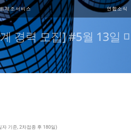
트제조서비스
연합소식
설계 경력 모집] #5월 13일 
 기준, 2차접종 후 180일)