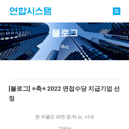
Skip
to
content
Toggle
Naviga
정밀기계부품
블로그
베어링
Blog
바로팩토리 Basic
연합소식
채용
[블로그] ⭐️축⭐️ 2022 면접수당 지급기업 선
정
회사소개
한 우물만 파면 망.하.는. 시대
문의
그래서