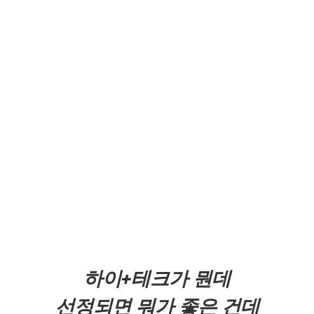
하이+테크가 뭔데
선정되면 뭐가 좋은 건데