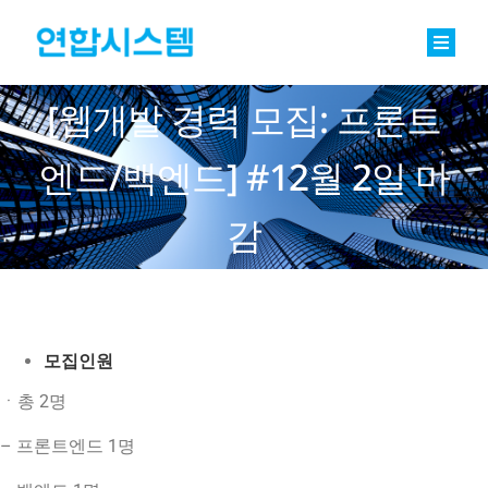
Skip
to
content
Toggle
Naviga
정밀기계부품
[웹개발 경력 모집: 프론트
베어링
엔드/백엔드] #12월 2일 마
바로팩토리 Basic
감
연합소식
채용
모집인원
회사소개
ㆍ총 2명
– 프론트엔드 1명
문의