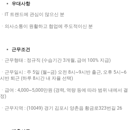
우대사항
ㆍIT 트랜드에 관심이 많으신 분
ㆍ의사소통이 원활하고 협업에 주도적이신 분
근무조건
ㆍ근무형태 : 정규직 (수습기간 3개월, 급여 100% 지급)
ㆍ근무일시 : 주 5일 (월~금) 오전 8시~9시반 출근, 오후 5시~6
시반 퇴근 (하루 8시간 내 자율 선택)
ㆍ급여 : 4,000~5,000만원 (경력, 역량 등에 따라 범위 내에서 결
정)
ㆍ근무지역 : (10049) 경기 김포시 양촌읍 황금로323번길 26