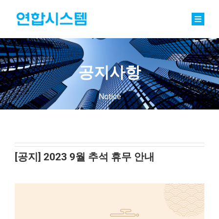
Skip
to
content
Toggle
Naviga
정밀기계부품
베어링
공지사항
바로팩토리 Basic
Notice
연합소식
채용
[공지] 2023 9월 추석 휴무 안내
회사소개
문의