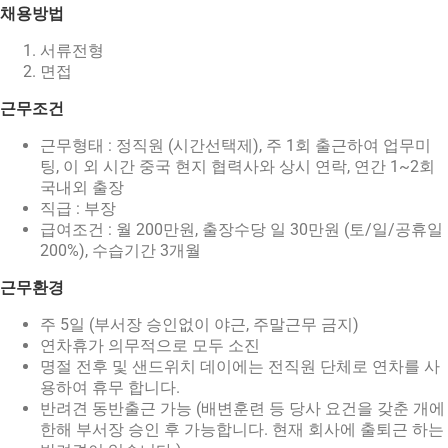
채용방법
서류전형
면접
근무조건
근무형태 : 정직원 (시간선택제), 주 1회 출근하여 업무미
팅, 이 외 시간 중국 현지 협력사와 상시 연락, 연간 1~2회
국내외 출장
직급 : 부장
급여조건 : 월 200만원, 출장수당 일 30만원 (토/일/공휴일
200%), 수습기간 3개월
근무환경
주 5일 (부서장 승인없이 야근, 주말근무 금지)
연차휴가 의무적으로 모두 소진
명절 전후 및 샌드위치 데이에는 전직원 단체로 연차를 사
용하여 휴무 합니다.
반려견 동반출근 가능 (배변훈련 등 당사 요건을 갖춘 개에
한해 부서장 승인 후 가능합니다. 현재 회사에 출퇴근 하는