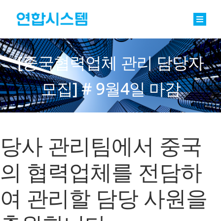
Skip
to
content
Toggle
Naviga
정밀기계부품
[중국협력업체 관리 담당자
베어링
모집] # 9월4일 마감
바로팩토리 Basic
연합소식
당사 관리팀에서 중국
채용
의 협력업체를 전담하
회사소개
여 관리할 담당 사원을
문의