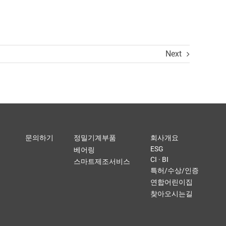
Next
문의하기
정밀기계부품
회사개요
ESG
베어링
CI · BI
스마트제조서비스
특허/수상/인증
연합어린이집
찾아오시는길