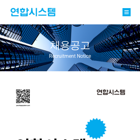
Skip
to
content
Toggle
Naviga
정밀기계부품
채용공고
베어링
Recruitment Notice
바로팩토리 Basic
연합소식
채용
회사소개
문의