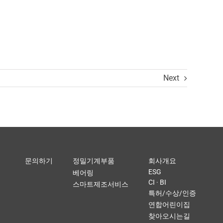
Next
문의하기
정밀기계부품
회사개요
ESG
베어링
CI · BI
스마트제조서비스
특허/수상/인증
연합어린이집
찾아오시는길