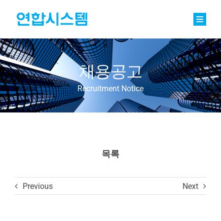
Skip
to
content
Toggle
Naviga
정밀기계부품
채용공고
베어링
Recruitment Notice
바로팩토리 Basic
연합소식
채용
목록
회사소개
Previous
Next
문의