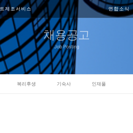
트제조서비스
연합소식
채용공고
Job Posting
복리후생
기숙사
인재풀