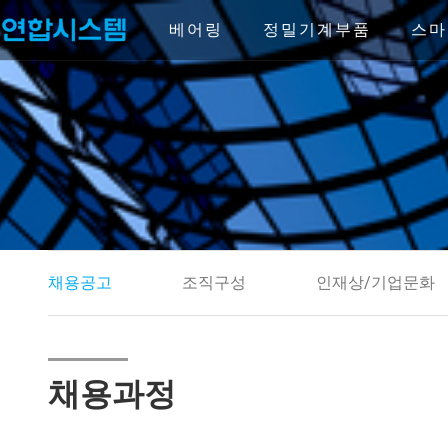
Skip
to
베어링
정밀기계부품
스마
content
채용공고
조직구성
인재상/기업문화
채용과정