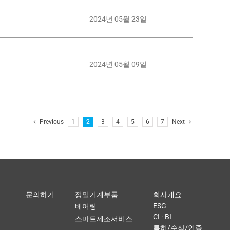
2024년 05월 23일
2024년 05월 09일
Previous
1
2
3
4
5
6
7
Next
문의하기
정밀기계부품
회사개요
ESG
베어링
CI · BI
스마트제조서비스
특허/수상/인증