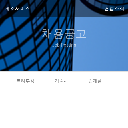
트제조서비스
연합소식
채용공고
Job Posting
복리후생
기숙사
인재풀