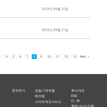
2023년 09월 21일
2023년 09월 21일
3
4
5
6
7
8
9
10
11
12
13
Next
문의하기
정밀기계부품
회사개요
ESG
베어링
CI · BI
스마트제조서비스
특허/수상/인증