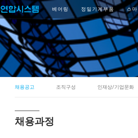
Skip
to
베어링
정밀기계부품
스마
content
채용공고
조직구성
인재상/기업문화
채용과정