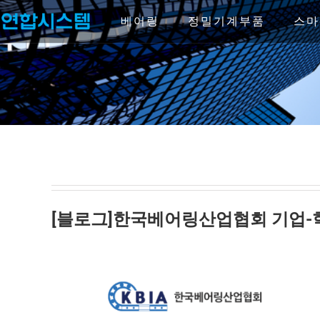
Skip
to
베어링
정밀기계부품
스마
content
[블로그]한국베어링산업협회 기업-학