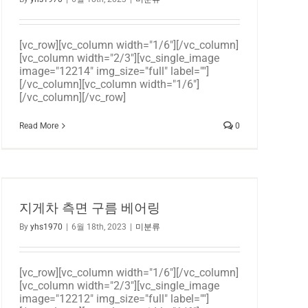
[vc_row][vc_column width="1/6"][/vc_column]
[vc_column width="2/3"][vc_single_image
image="12214" img_size="full" label=""]
[/vc_column][vc_column width="1/6"]
[/vc_column][/vc_row]
Read More
0
지게차 측면 구름 베어링
By
yhs1970
|
6월 18th, 2023
|
미분류
[vc_row][vc_column width="1/6"][/vc_column]
[vc_column width="2/3"][vc_single_image
image="12212" img_size="full" label=""]