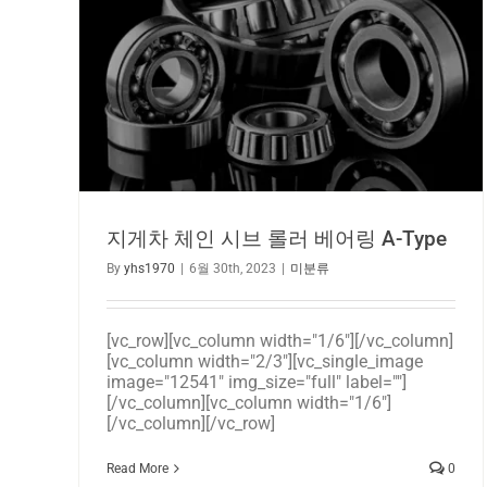
지게차 체인 시브 롤러 베어링 A-Type
By
yhs1970
|
6월 30th, 2023
|
미분류
[vc_row][vc_column width="1/6"][/vc_column]
[vc_column width="2/3"][vc_single_image
image="12541" img_size="full" label=""]
[/vc_column][vc_column width="1/6"]
[/vc_column][/vc_row]
Read More
0