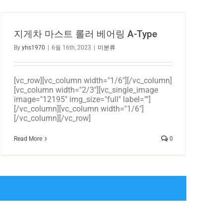
지게차 마스트 롤러 베어링 A-Type
By
yhs1970
|
6월 16th, 2023
|
미분류
[vc_row][vc_column width="1/6"][/vc_column]
[vc_column width="2/3"][vc_single_image
image="12195" img_size="full" label=""]
[/vc_column][vc_column width="1/6"]
[/vc_column][/vc_row]
Read More
0