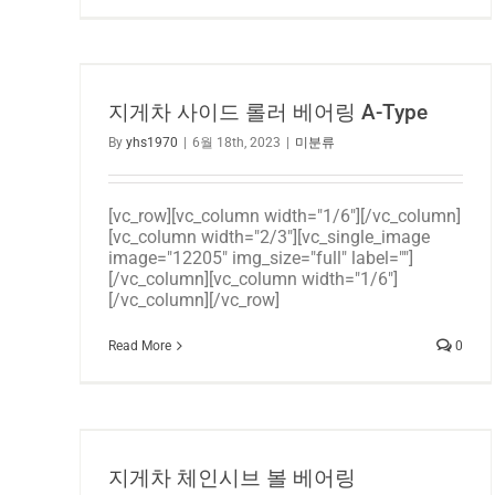
지게차 사이드 롤러 베어링 A-Type
By
yhs1970
|
6월 18th, 2023
|
미분류
[vc_row][vc_column width="1/6"][/vc_column]
[vc_column width="2/3"][vc_single_image
image="12205" img_size="full" label=""]
[/vc_column][vc_column width="1/6"]
[/vc_column][/vc_row]
Read More
0
지게차 체인시브 볼 베어링