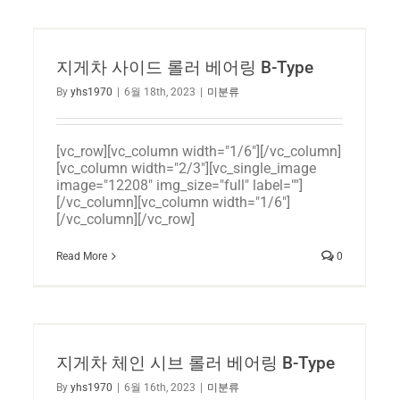
지게차 사이드 롤러 베어링 B-Type
By
yhs1970
|
6월 18th, 2023
|
미분류
[vc_row][vc_column width="1/6"][/vc_column]
[vc_column width="2/3"][vc_single_image
image="12208" img_size="full" label=""]
[/vc_column][vc_column width="1/6"]
[/vc_column][/vc_row]
Read More
0
지게차 체인 시브 롤러 베어링 B-Type
By
yhs1970
|
6월 16th, 2023
|
미분류