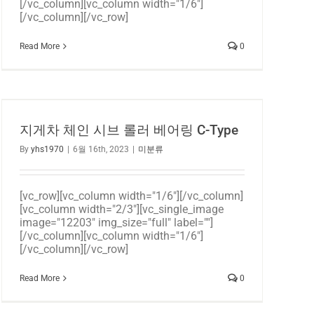
[/vc_column][vc_column width="1/6"]
[/vc_column][/vc_row]
Read More
0
지게차 체인 시브 롤러 베어링 C-Type
By
yhs1970
|
6월 16th, 2023
|
미분류
[vc_row][vc_column width="1/6"][/vc_column]
[vc_column width="2/3"][vc_single_image
image="12203" img_size="full" label=""]
[/vc_column][vc_column width="1/6"]
[/vc_column][/vc_row]
Read More
0