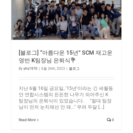
[블로그] “아름다운 15년” SCM 재고운
영반 K팀장님 은퇴식💐
By
yhs1970
|
6월 26th, 2023
|
블로그
지난 6월 16일 금요일, '15년'이라는 긴 세월동
안 연합시스템의 든든한 나무가 되어주신 K
팀장님의 은퇴식이 있었습니다. "절대 팀장
님이 먼저 눈치채선 안 돼..." 무려 두달 [...]
Read More
0