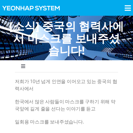
Skip
to
To
content
Na
[소식] 중국의 협력사에
Bearings
서 마스크를 보내주셨
Precision Parts
습니다!
BaroFactory
Toggle
Navigation
저희가 10년 넘게 인연을 이어오고 있는 중국의 협
NEWS
Recruit
력사에서
Press Release
한국에서 많은 사람들이 마스크를 구하기 위해 약
NEWS
국앞에 길게 줄을 선다는 이야기를 듣고
일회용 마스크를 보내주셨습니다.
ABOUT