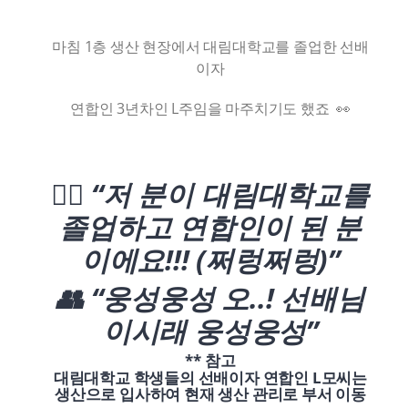
마침 1층 생산 현장에서 대림대학교를 졸업한 선배
이자
연합인 3년차인 L주임을 마주치기도 했죠 👀
🙋‍♀️ “저 분이 대림대학교를
졸업하고
연합인이 된 분
이에요!!! (쩌렁쩌렁)”
👥 “웅성웅성 오..! 선배님
이시래 웅성웅성”
** 참고
대림대학교 학생들의 선배이자 연합인 L모씨는
생산으로 입사하여 현재 생산 관리로 부서 이동