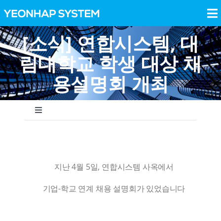
Skip
to
To
content
Na
[소식] 연합시스템, 대
Bearings
림대학교 학생 대상 채
Precision Parts
용설명회 개최
BaroFactory
Toggle
Navigation
NEWS
Recruit
지난 4월 5일, 연합시스템 사옥에서
Press Release
NEWS
기업-학교 연계 채용 설명회가 있었습니다
ABOUT