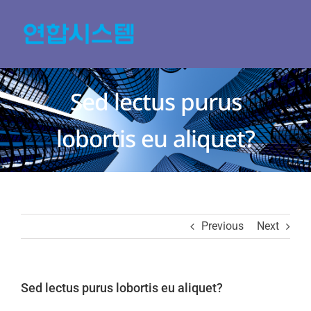
Skip
to
content
Sed lectus purus
lobortis eu aliquet?
Previous
Next
Sed lectus purus lobortis eu aliquet?